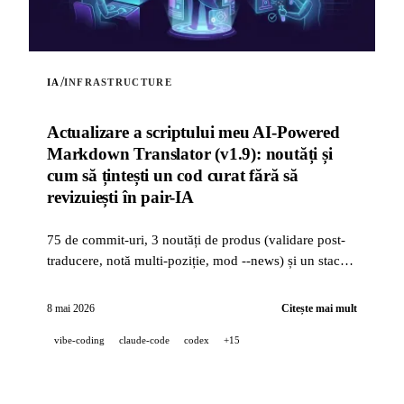
/
IA
INFRASTRUCTURE
Actualizare a scriptului meu AI-Powered
Markdown Translator (v1.9): noutăți și
cum să țintești un cod curat fără să
revizuiești în pair-IA
75 de commit-uri, 3 noutăți de produs (validare post-
traducere, notă multi-poziție, mod --news) și un stack
de calitate industrială (14 hooks, 229 de teste,
revizuire PR asistată de IA) pentru a ținti un cod curat
8 mai 2026
Citește mai mult
când un proiect este dezvoltat 100 % în pair-IA.
vibe-coding
claude-code
codex
+15