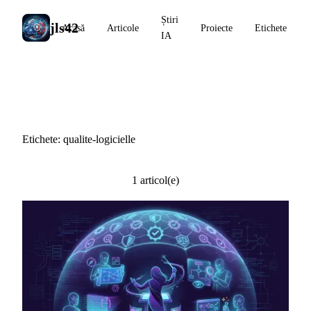
Știri
jls42
Acasă
Articole
Proiecte
Etichete
IA
#qualite-logicielle
Etichete: qualite-logicielle
1 articol(e)