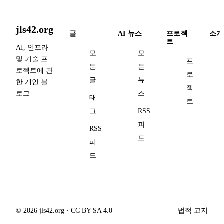
jls42.org
글
AI 뉴스
프로젝
소개
트
AI, 인프라
모
모
및 기술 프
프
든
든
로젝트에 관
로
글
뉴
한 개인 블
젝
로그
스
태
트
그
RSS
피
RSS
드
피
드
© 2026 jls42.org · CC BY-SA 4.0
법적 고지