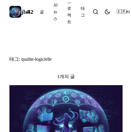
프
AI
로
태
jls42
🇰🇷
KO
홈
글
뉴
젝
그
스
트
#qualite-logicielle
태그: qualite-logicielle
1개의 글