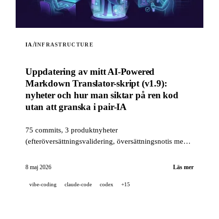
/
IA
INFRASTRUCTURE
Uppdatering av mitt AI-Powered
Markdown Translator-skript (v1.9):
nyheter och hur man siktar på ren kod
utan att granska i pair-IA
75 commits, 3 produktnyheter
(efteröversättningsvalidering, översättningsnotis med
flera positioner, läget --news) och en kvalitetsstack i
industriell klass (14 hooks, 229 tester, AI-assisterad
8 maj 2026
Läs mer
PR-granskning) för att sikta på ren kod när ett projekt
vibe-coding
claude-code
codex
+15
är 100 % utvecklat i pair-IA.