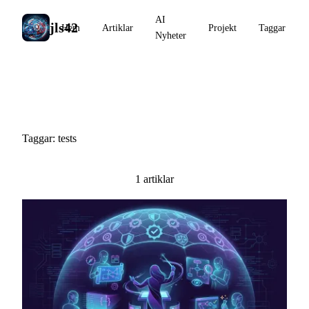
AI
jls42
Hem
Artiklar
Projekt
Taggar
Nyheter
#tests
Taggar: tests
1 artiklar