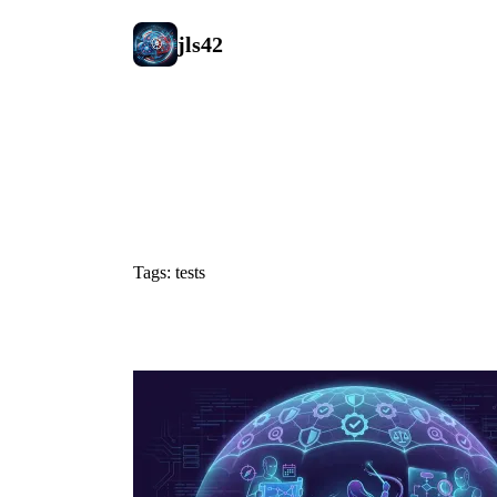
jls42
#tests
Tags: tests