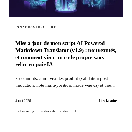
/
IA
INFRASTRUCTURE
Mise à jour de mon script AI-Powered
Markdown Translator (v1.9) : nouveautés,
et comment viser un code propre sans
relire en pair-IA
75 commits, 3 nouveautés produit (validation post-
traduction, note multi-position, mode --news) et une
stack qualité industrielle (14 hooks, 229 tests, revue
PR assistée IA) pour viser un code propre quand un
8 mai 2026
Lire la suite
projet est 100 % développé en pair-IA.
vibe-coding
claude-code
codex
+15