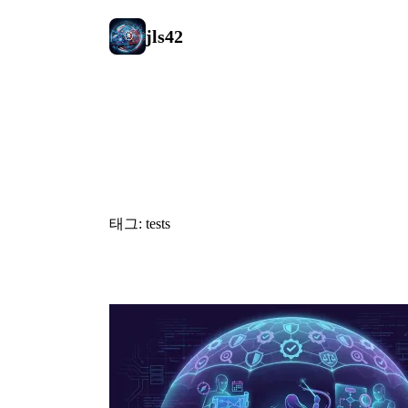
jls42
#tests
태그: tests