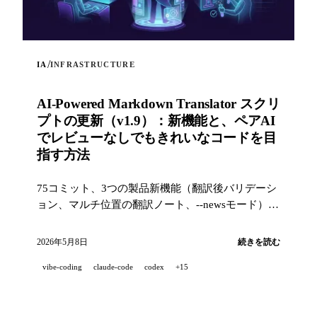
/
IA
INFRASTRUCTURE
AI-Powered Markdown Translator スクリ
プトの更新（v1.9）：新機能と、ペアAI
でレビューなしでもきれいなコードを目
指す方法
75コミット、3つの製品新機能（翻訳後バリデーシ
ョン、マルチ位置の翻訳ノート、--newsモード）
と、産業レベルの品質スタック（14のフック、229
のテスト、AI支援PRレビュー）で、プロジェクト
2026年5月8日
続きを読む
を100%ペアAI開発したときにきれいなコードを目
vibe-coding
claude-code
codex
+15
指すための取り組み。