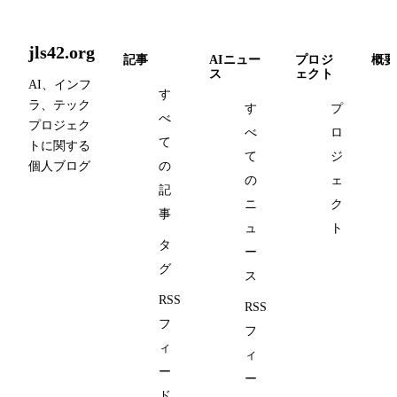
jls42.org
記事
AIニュー
プロジ
概要
ス
ェクト
AI、インフ
す
ラ、テック
す
プ
べ
プロジェク
べ
ロ
て
トに関する
て
ジ
個人ブログ
の
の
ェ
記
ニ
ク
事
ュ
ト
タ
ー
グ
ス
RSS
RSS
フ
フ
ィ
ィ
ー
ー
ド