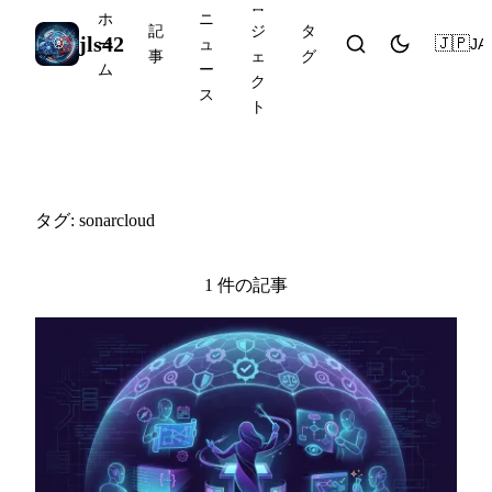
ロ
ホ
ニ
記
ジ
タ
jls42
🇯🇵
JA
ー
ュ
事
ェ
グ
ム
ー
ク
ス
ト
#sonarcloud
タグ: sonarcloud
1 件の記事