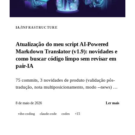
/
IA
INFRASTRUCTURE
Atualização do meu script AI-Powered
Markdown Translator (v1.9): novidades e
como buscar código limpo sem revisar em
pair-IA
75 commits, 3 novidades de produto (validação pós-
tradução, nota multiposicionamento, modo --news) e
uma stack de qualidade industrial (14 hooks, 229
testes, revisão de PR assistida por IA) para buscar
8 de maio de 2026
Ler mais
código limpo quando um projeto é 100 %
vibe-coding
claude-code
codex
+15
desenvolvido em pair-IA.