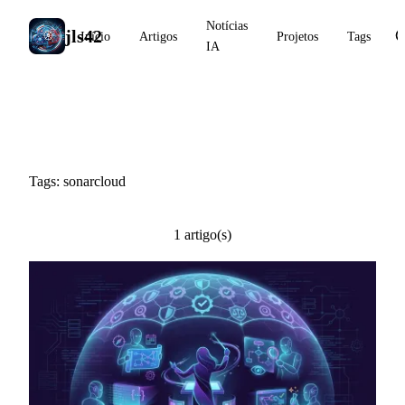
Notícias
jls42
Início
Artigos
Projetos
Tags
IA
#sonarcloud
Tags: sonarcloud
1 artigo(s)