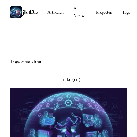
AI
jls42
Home
Artikelen
Projecten
Tags
Nieuws
#sonarcloud
Tags: sonarcloud
1 artikel(en)