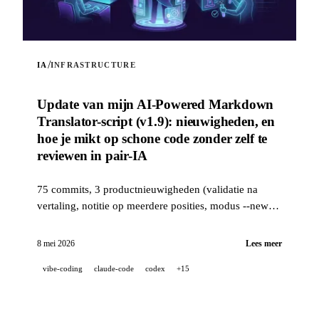
/
IA
INFRASTRUCTURE
Update van mijn AI-Powered Markdown
Translator-script (v1.9): nieuwigheden, en
hoe je mikt op schone code zonder zelf te
reviewen in pair-IA
75 commits, 3 productnieuwigheden (validatie na
vertaling, notitie op meerdere posities, modus --news)
en een industriële kwaliteitsstack (14 hooks, 229 tests,
door AI ondersteunde PR-review) om schone code na
8 mei 2026
Lees meer
te streven wanneer een project 100 % ontwikkeld is in
vibe-coding
claude-code
codex
+15
pair-IA.