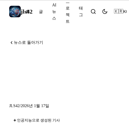
프
AI
로
태
jls42
🇰🇷
KO
홈
글
뉴
젝
그
스
트
뉴스로 돌아가기
AI 뉴스 2026년 1월 17일:
ChatGPT Go 글로벌 출시,
Anthropic 인도 진출,
MedGemma
JLS42
/
2026년 1월 17일
인공지능으로 생성된 기사