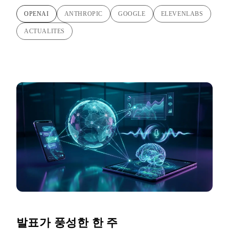
OPENAI
ANTHROPIC
GOOGLE
ELEVENLABS
ACTUALITES
발표가 풍성한 한 주