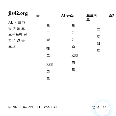
jls42.org
글
AI 뉴스
프로젝
소개
트
AI, 인프라
모
모
및 기술 프
프
든
든
로젝트에 관
로
글
뉴
한 개인 블
젝
로그
스
태
트
그
RSS
피
RSS
드
피
드
© 2026 jls42.org · CC BY-SA 4.0
법적 고지