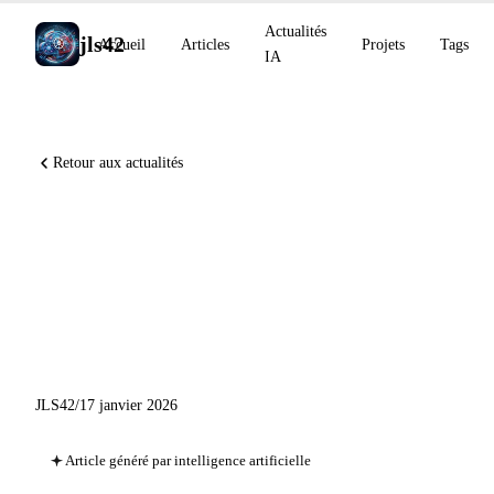
Actualités
jls42
Accueil
Articles
Projets
Tags
IA
Retour aux actualités
Actualités IA du 17 janvier
2026 : ChatGPT Go mondial,
Anthropic en Inde,
MedGemma
JLS42
/
17 janvier 2026
Article généré par intelligence artificielle