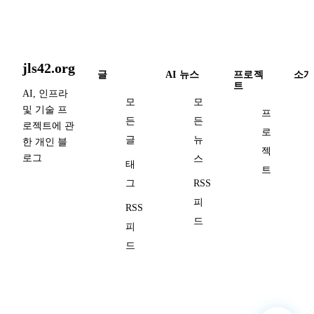
jls42.org
글
AI 뉴스
프로젝
소개
트
AI, 인프라
모
모
및 기술 프
프
든
든
로젝트에 관
로
글
뉴
한 개인 블
젝
로그
스
태
트
그
RSS
피
RSS
드
피
드