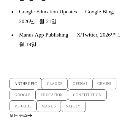
Google Education Updates
— Google Blog,
2026년 1월 21일
Manus App Publishing
— X/Twitter, 2026년 1
월 19일
ANTHROPIC
CLAUDE
OPENAI
GEMINI
GOOGLE
EDUCATION
CONSTITUTION
VS-CODE
MANUS
SAFETY
모든 뉴스