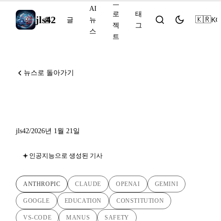
프
AI
로
태
jls42
🇰🇷
KO
홈
글
뉴
젝
그
스
트
뉴스로 돌아가기
AI 뉴스 - 2026년 1월 21일
jls42
/
2026년 1월 21일
인공지능으로 생성된 기사
ANTHROPIC
CLAUDE
OPENAI
GEMINI
GOOGLE
EDUCATION
CONSTITUTION
VS-CODE
MANUS
SAFETY