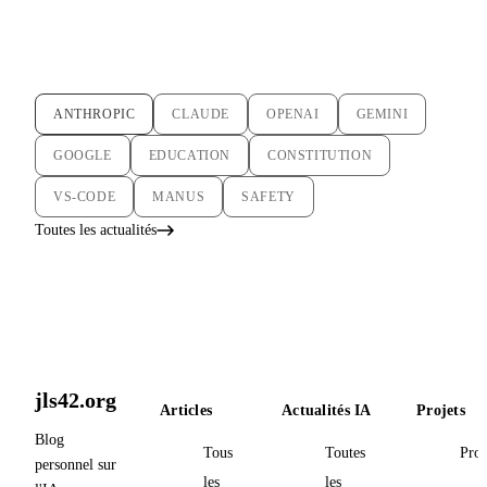
ANTHROPIC
CLAUDE
OPENAI
GEMINI
GOOGLE
EDUCATION
CONSTITUTION
VS-CODE
MANUS
SAFETY
Toutes les actualités
jls42.org
Articles
Actualités IA
Projets
Blog
Tous
Toutes
Proj
personnel sur
les
les