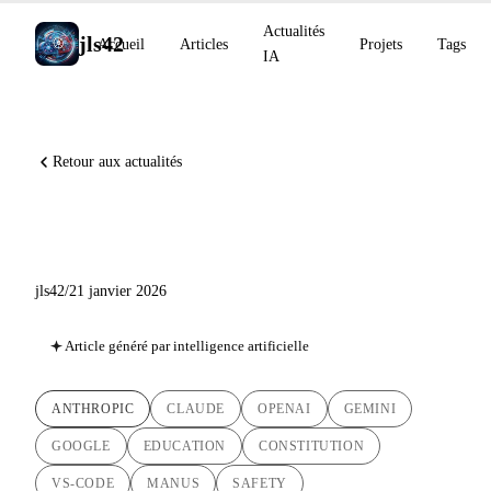
Actualités
jls42
Accueil
Articles
Projets
Tags
IA
Retour aux actualités
Actualités IA - 21 janvier 2026
jls42
/
21 janvier 2026
Article généré par intelligence artificielle
ANTHROPIC
CLAUDE
OPENAI
GEMINI
GOOGLE
EDUCATION
CONSTITUTION
VS-CODE
MANUS
SAFETY