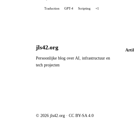
Traduction
GPT-4
Scripting
+1
jls42.org
Arti
Persoonlijke blog over AI, infrastructuur en
tech projecten
© 2026 jls42.org · CC BY-SA 4.0