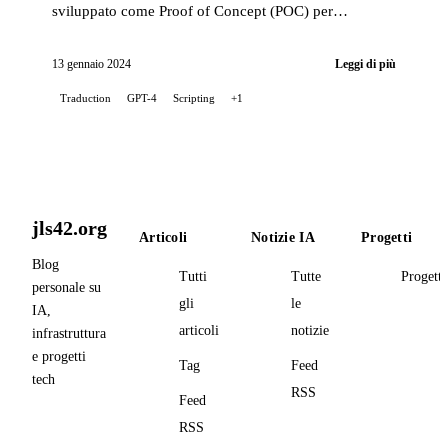
sviluppato come Proof of Concept (POC) per
automatizzare la traduzione dei post del mio blog,
utilizzando il modello di linguaggio GPT-4 di
13 gennaio 2024
Leggi di più
OpenAI...
Traduction
GPT-4
Scripting
+1
jls42.org
Articoli
Notizie IA
Progetti
Blog
Tutti
Tutte
Progetti
personale su
gli
le
IA,
articoli
notizie
infrastruttura
e progetti
Tag
Feed
tech
RSS
Feed
RSS