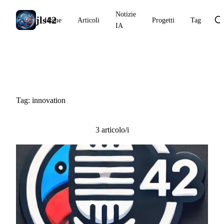
Notizie
jls42
Home
Articoli
Progetti
Tag
IA
#innovation
Tag: innovation
3 articolo/i