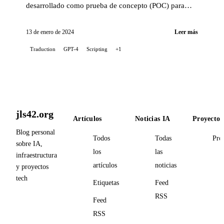
desarrollado como prueba de concepto (POC) para
automatizar la traducción de las publicaciones de mi
blog, utilizando el...
13 de enero de 2024
Leer más
Traduction
GPT-4
Scripting
+1
jls42.org
Artículos
Noticias IA
Proyectos
Blog personal
Todos
Todas
Pro
sobre IA,
los
las
infraestructura
artículos
noticias
y proyectos
tech
Etiquetas
Feed
RSS
Feed
RSS