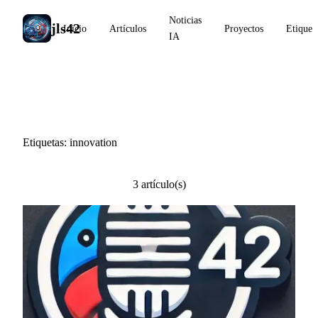
Noticias
jls42
Inicio
Artículos
Proyectos
Etiquet
IA
#innovation
Etiquetas: innovation
3 artículo(s)