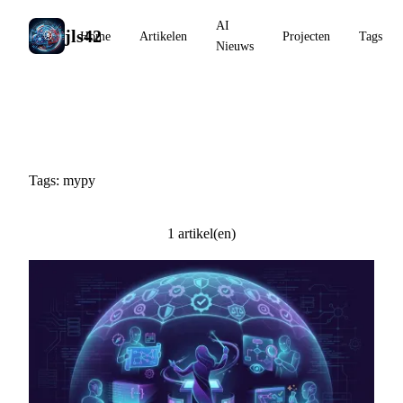
AI
jls42
Home
Artikelen
Projecten
Tags
Nieuws
#mypy
Tags: mypy
1 artikel(en)