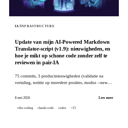
/
IA
INFRASTRUCTURE
Update van mijn AI-Powered Markdown
Translator-script (v1.9): nieuwigheden, en
hoe je mikt op schone code zonder zelf te
reviewen in pair-IA
75 commits, 3 productnieuwigheden (validatie na
vertaling, notitie op meerdere posities, modus --news)
en een industriële kwaliteitsstack (14 hooks, 229 tests,
door AI ondersteunde PR-review) om schone code na
8 mei 2026
Lees meer
te streven wanneer een project 100 % ontwikkeld is in
vibe-coding
claude-code
codex
+15
pair-IA.