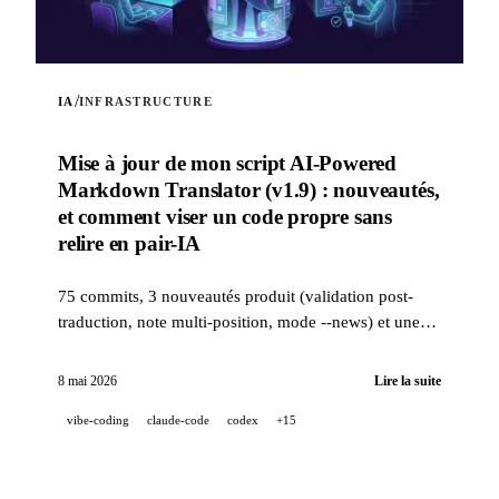
/
IA
INFRASTRUCTURE
Mise à jour de mon script AI-Powered
Markdown Translator (v1.9) : nouveautés,
et comment viser un code propre sans
relire en pair-IA
75 commits, 3 nouveautés produit (validation post-
traduction, note multi-position, mode --news) et une
stack qualité industrielle (14 hooks, 229 tests, revue
PR assistée IA) pour viser un code propre quand un
8 mai 2026
Lire la suite
projet est 100 % développé en pair-IA.
vibe-coding
claude-code
codex
+15