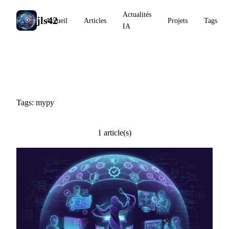
Actualités
jls42
Accueil
Articles
Projets
Tags
IA
#mypy
Tags: mypy
1 article(s)