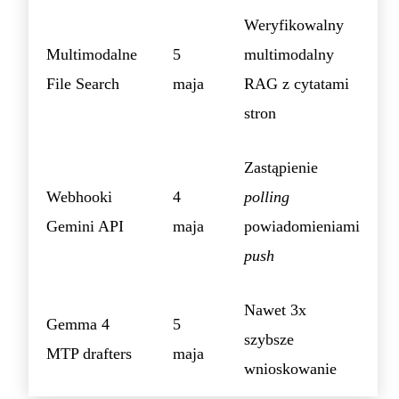
Weryfikowalny
Multimodalne
5
multimodalny
File Search
maja
RAG z cytatami
stron
Zastąpienie
Webhooki
4
polling
Gemini API
maja
powiadomieniami
push
Nawet 3x
Gemma 4
5
szybsze
MTP drafters
maja
wnioskowanie