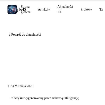
Strona
Aktualności
jls42
Artykuły
Projekty
Tag
główna
AI
Powrót do aktualności
GitHub Copilot CLI plugins
enterprise, VS Code BYOK +
/chronicle, Claude Code 60+
poprawek
JLS42
/
9 maja 2026
Artykuł wygenerowany przez sztuczną inteligencję