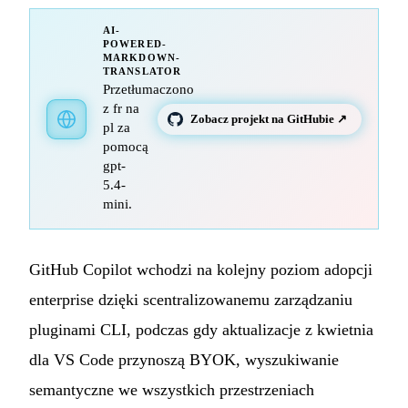
AI-
POWERED-
MARKDOWN-
TRANSLATOR
Przetłumaczono
z fr na
Zobacz projekt na GitHubie ↗
pl za
pomocą
gpt-
5.4-
mini.
GitHub Copilot wchodzi na kolejny poziom adopcji
enterprise dzięki scentralizowanemu zarządzaniu
pluginami CLI, podczas gdy aktualizacje z kwietnia
dla VS Code przynoszą BYOK, wyszukiwanie
semantyczne we wszystkich przestrzeniach