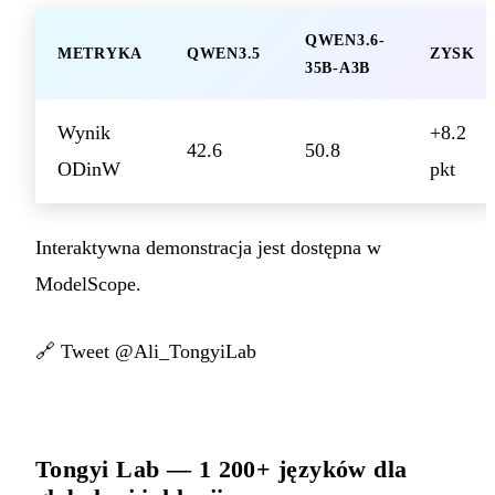
QWEN3.6-
METRYKA
QWEN3.5
ZYSK
35B-A3B
Wynik
+8.2
42.6
50.8
ODinW
pkt
Interaktywna demonstracja jest dostępna w
ModelScope.
🔗
Tweet @Ali_TongyiLab
Tongyi Lab — 1 200+ języków dla