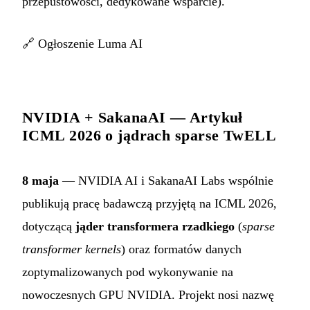
przepustowości, dedykowane wsparcie).
🔗
Ogłoszenie Luma AI
NVIDIA + SakanaAI — Artykuł
ICML 2026 o jądrach sparse TwELL
8 maja
— NVIDIA AI i SakanaAI Labs wspólnie
publikują pracę badawczą przyjętą na ICML 2026,
dotyczącą
jąder transformera rzadkiego
(
sparse
transformer kernels
) oraz formatów danych
zoptymalizowanych pod wykonywanie na
nowoczesnych GPU NVIDIA. Projekt nosi nazwę