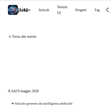
Notizie
jls42
Home
Articoli
Progetti
Tag
IA
Torna alle notizie
GitHub Copilot CLI plugin
enterprise, VS Code BYOK +
/chronicle, Claude Code 60+
correzioni
JLS42
/
9 maggio 2026
Articolo generato da intelligenza artificiale