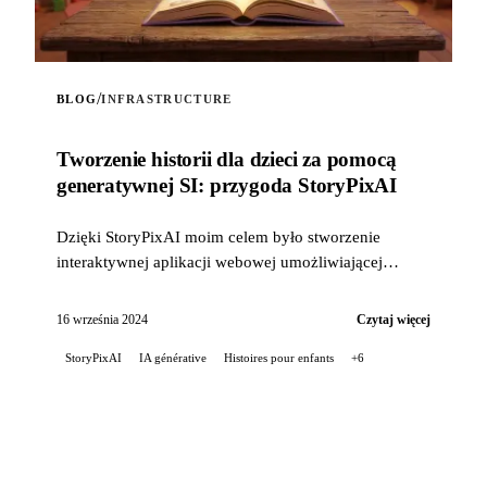
/
BLOG
INFRASTRUCTURE
Tworzenie historii dla dzieci za pomocą
generatywnej SI: przygoda StoryPixAI
Dzięki StoryPixAI moim celem było stworzenie
interaktywnej aplikacji webowej umożliwiającej
użytkownikom generowanie opowieści dla dzieci,
wzbogaconych o ...
16 września 2024
Czytaj więcej
StoryPixAI
IA générative
Histoires pour enfants
+6