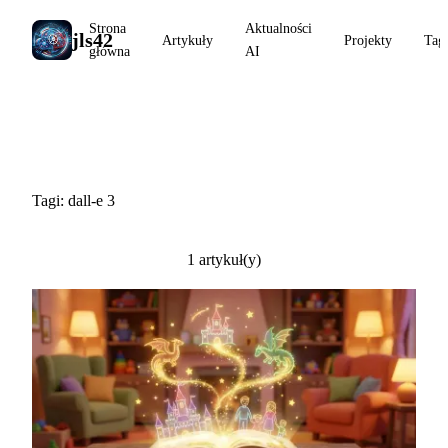
Strona
Aktualności
jls42
Artykuły
Projekty
Tag
główna
AI
#dall-e 3
Tagi: dall-e 3
1 artykuł(y)