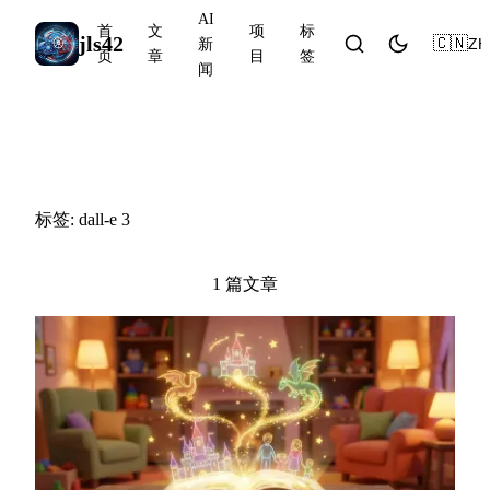
AI
首
文
项
标
jls42
🇨🇳
ZH
新
页
章
目
签
闻
#dall-e 3
标签: dall-e 3
1 篇文章