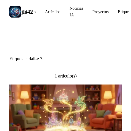
Noticias
jls42
Inicio
Artículos
Proyectos
Etiquet
IA
#dall-e 3
Etiquetas: dall-e 3
1 artículo(s)