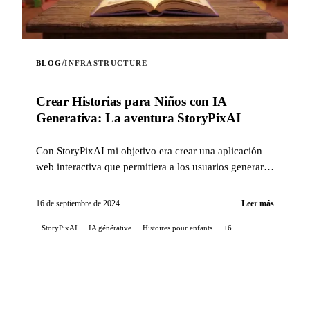
/
BLOG
INFRASTRUCTURE
Crear Historias para Niños con IA
Generativa: La aventura StoryPixAI
Con StoryPixAI mi objetivo era crear una aplicación
web interactiva que permitiera a los usuarios generar
historias para niños, enriquecidas con imágenes
generadas por modelos de inteligencia artificial. Para
16 de septiembre de 2024
Leer más
realizar esto, utilicé varios servicios de AWS como
StoryPixAI
IA générative
Histoires pour enfants
+6
Lambda, API Gateway, DynamoDB, S3 y Cognito
para la autenticación. El código de la infraestructura se
gestiona con Terraform, y el despliegue se automatiza
mediante GitLab CI. En esta entrada, revelo los
entresijos de este apasionante proyecto, desde las
decisiones tecnológicas hasta los desafíos encontrados.