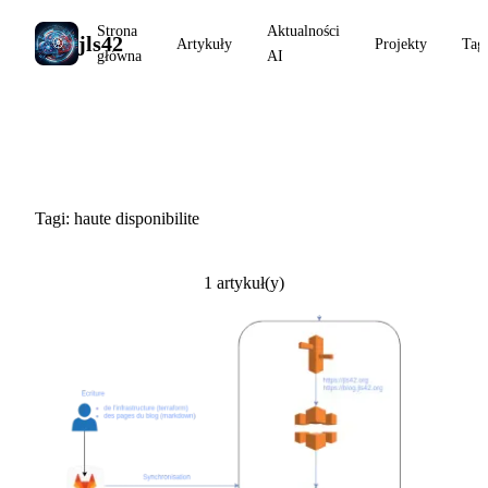
Strona
Aktualności
jls42
Artykuły
Projekty
Tag
główna
AI
#haute disponibilite
Tagi: haute disponibilite
1 artykuł(y)