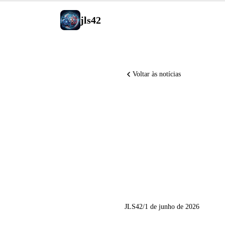
jls42
Voltar às notícias
Anthropic
NVIDIA l
e Qwen3.
JLS42
/
1 de junho de 2026