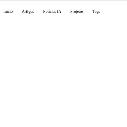
Início
Artigos
Notícias IA
Projetos
Tags
 apresenta seu pedid
ança Cosmos 3, Min
7-Plus