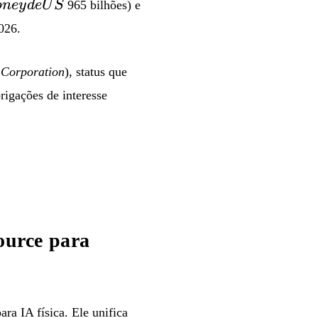
o
n
ey
d
e
U
S
965 bilhões) e
026.
 Corporation
), status que
rigações de interesse
ource para
ra IA física. Ele unifica