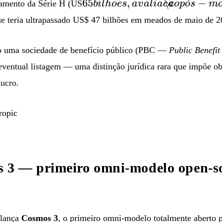
65
65
,
\c
ˊ
−
hamento da Série H (US
bi
l
h
o
es
a
v
a
l
ia
c
a
o
p
o
s
m
bilhões,
ue teria ultrapassado US$ 47 bilhões em meados de maio de 2
avaliação
pós-
o uma sociedade de benefício público (PBC —
Public Benefit
money
de US
ventual listagem — uma distinção jurídica rara que impõe ob
lucro.
ropic
3 — primeiro omni-modelo open-s
lança
Cosmos 3
, o primeiro omni-modelo totalmente aberto pa