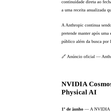
continuidade direta ao fec
a uma receita anualizada q
A Anthropic continua send
pretende manter após uma e
público além da busca por 
🔗
Anúncio oficial — Anth
NVIDIA Cosmos 
Physical AI
1º de junho
— A NVIDIA 