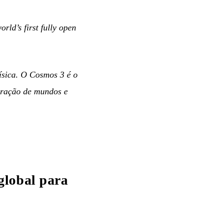
rld’s first fully open
ísica. O Cosmos 3 é o
eração de mundos e
global para