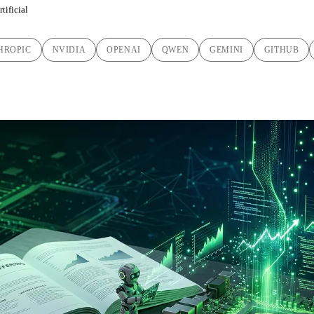
tificial
HROPIC
NVIDIA
OPENAI
QWEN
GEMINI
GITHUB