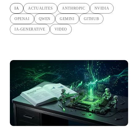
IA
ACTUALITES
ANTHROPIC
NVIDIA
OPENAI
QWEN
GEMINI
GITHUB
IA-GENERATIVE
VIDEO