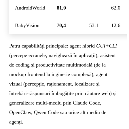
AndroidWorld
81,0
—
62,0
BabyVision
70,4
53,1
12,6
Patru capabilități principale: agent hibrid
GUI+CLI
(percepe ecranele, navighează în aplicații), asistent
de coding și productivitate multimodală (de la
mockup frontend la inginerie complexă), agent
vizual (percepție, raționament, localizare și
întrebări-răspunsuri îmbogățite prin căutare web) și
generalizare multi-mediu prin Claude Code,
OpenClaw, Qwen Code sau orice alt mediu de
agenți.