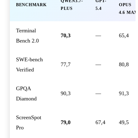
QWEN3.7-
GPT-
BENCHMARK
OPUS
PLUS
5.4
4.6 MAX
Terminal
70,3
—
65,4
Bench 2.0
SWE-bench
77,7
—
80,8
Verified
GPQA
90,3
—
91,3
Diamond
ScreenSpot
79,0
67,4
49,5
Pro