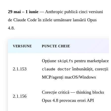
29 mai – 1 iunie
— Anthropic publică cinci versiuni
de Claude Code în zilele următoare lansării Opus
4.8.
VERSIUNE
PUNCTE CHEIE
Opțiune
pentru marketplace,
skipLfs
2.1.153
îmbunătățit, corecții
claude doctor
MCP/agenți macOS/Windows
Corecție critică — thinking blocks
2.1.156
Opus 4.8 provocau erori API