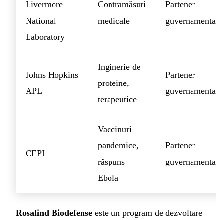
Livermore
Contramăsuri
Partener
National
medicale
guvernamental
Laboratory
Inginerie de
Johns Hopkins
Partener
proteine,
APL
guvernamental
terapeutice
Vaccinuri
pandemice,
Partener
CEPI
răspuns
guvernamental
Ebola
Rosalind Biodefense
este un program de dezvoltare