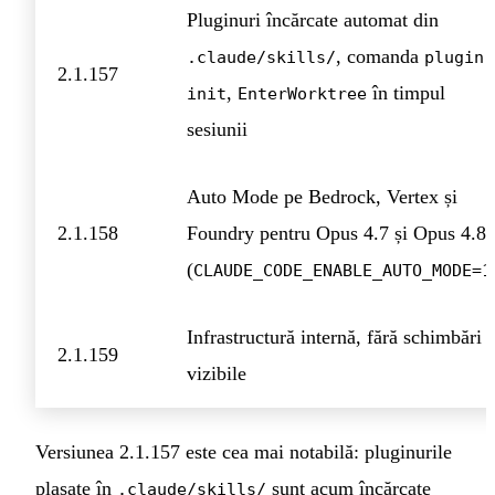
Pluginuri încărcate automat din
, comanda
.claude/skills/
plugin
2.1.157
,
în timpul
init
EnterWorktree
sesiunii
Auto Mode pe Bedrock, Vertex și
2.1.158
Foundry pentru Opus 4.7 și Opus 4.8
(
CLAUDE_CODE_ENABLE_AUTO_MODE=1
Infrastructură internă, fără schimbări
2.1.159
vizibile
Versiunea 2.1.157 este cea mai notabilă: pluginurile
plasate în
sunt acum încărcate
.claude/skills/