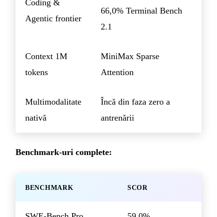
Coding &
66,0% Terminal Bench
Agentic frontier
2.1
Context 1M
MiniMax Sparse
tokens
Attention
Multimodalitate
Încă din faza zero a
nativă
antrenării
Benchmark-uri complete:
BENCHMARK
SCOR
SWE-Bench Pro
59,0%