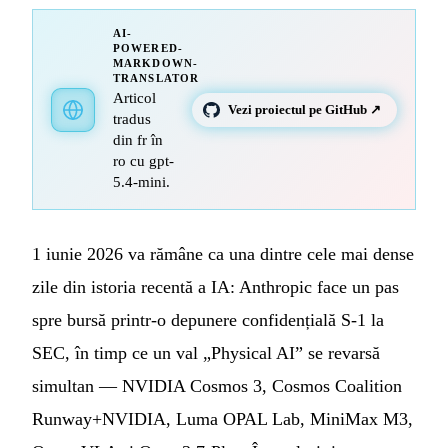
AI-
POWERED-
MARKDOWN-
TRANSLATOR
Articol
Vezi proiectul pe GitHub ↗
tradus
din fr în
ro cu gpt-
5.4-mini.
1 iunie 2026 va rămâne ca una dintre cele mai dense
zile din istoria recentă a IA: Anthropic face un pas
spre bursă printr-o depunere confidențială S-1 la
SEC, în timp ce un val „Physical AI” se revarsă
simultan — NVIDIA Cosmos 3, Cosmos Coalition
Runway+NVIDIA, Luma OPAL Lab, MiniMax M3,