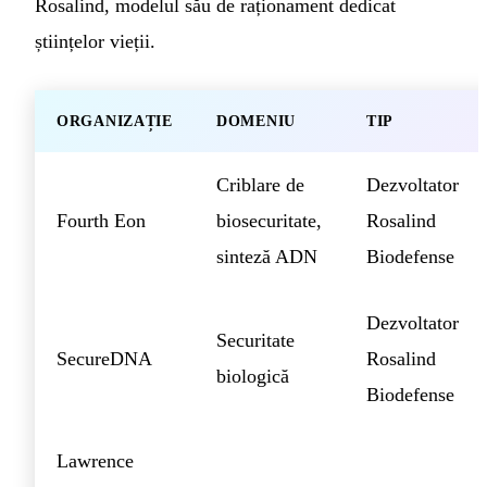
Rosalind, modelul său de raționament dedicat
științelor vieții.
ORGANIZAȚIE
DOMENIU
TIP
Criblare de
Dezvoltator
Fourth Eon
biosecuritate,
Rosalind
sinteză ADN
Biodefense
Dezvoltator
Securitate
SecureDNA
Rosalind
biologică
Biodefense
Lawrence