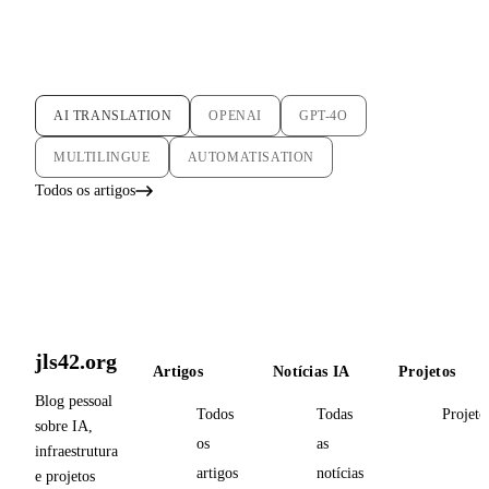
AI TRANSLATION
OPENAI
GPT-4O
MULTILINGUE
AUTOMATISATION
Todos os artigos
jls42.org
Artigos
Notícias IA
Projetos
Blog pessoal
Todos
Todas
Projeto
sobre IA,
os
as
infraestrutura
artigos
notícias
e projetos