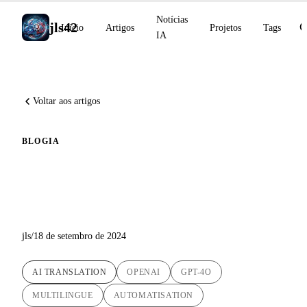
Notícias
jls42
Início
Artigos
Projetos
Tags
IA
Voltar aos artigos
BLOG
IA
Novas traduções de IA com
GPT-4o disponíveis no blog!
jls
/
18 de setembro de 2024
AI TRANSLATION
OPENAI
GPT-4O
MULTILINGUE
AUTOMATISATION