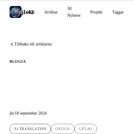
AI
jls42
Hem
Artiklar
Projekt
Taggar
Nyheter
Tillbaka till artiklarna
BLOG
IA
Nya AI-översättningar med
GPT-4o tillgängliga på
bloggen!
jls
/
18 september 2024
AI TRANSLATION
OPENAI
GPT-4O