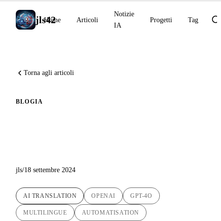
Notizie
jls42
Home
Articoli
Progetti
Tag
IA
Torna agli articoli
BLOG
IA
Nuove traduzioni IA con GPT-
4o disponibili sul blog !
jls
/
18 settembre 2024
AI TRANSLATION
OPENAI
GPT-4O
MULTILINGUE
AUTOMATISATION