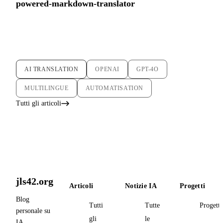
powered-markdown-translator
AI TRANSLATION
OPENAI
GPT-4O
MULTILINGUE
AUTOMATISATION
Tutti gli articoli
jls42.org
Articoli
Notizie IA
Progetti
Blog
Tutti
Tutte
Progetti
personale su
gli
le
IA,