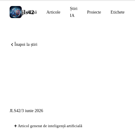
Știri
jls42
Acasă
Articole
Proiecte
Etichete
IA
Înapoi la știri
Gemma 4 12B open-source,
Ideogram 4.0 open-weights,
Perplexity Computer pe
Windows, Stargate Michigan
JLS42
/
3 iunie 2026
Articol generat de inteligență artificială