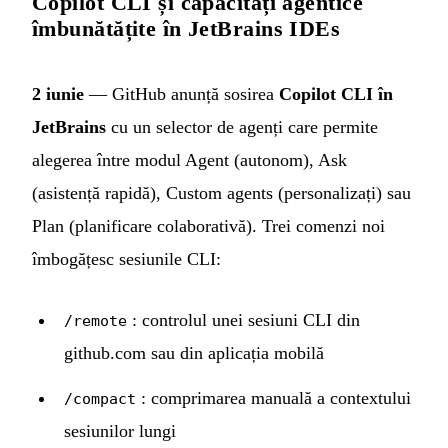
Copilot CLI și capacități agentice
îmbunătățite în JetBrains IDEs
2 iunie
— GitHub anunță sosirea
Copilot CLI în
JetBrains
cu un selector de agenți care permite
alegerea între modul Agent (autonom), Ask
(asistență rapidă), Custom agents (personalizați) sau
Plan (planificare colaborativă). Trei comenzi noi
îmbogățesc sesiunile CLI:
: controlul unei sesiuni CLI din
/remote
github.com sau din aplicația mobilă
: comprimarea manuală a contextului
/compact
sesiunilor lungi