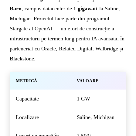
Barn
, campus datacenter de
1 gigawatt
la Saline,
Michigan. Proiectul face parte din programul
Stargate al OpenAI — un efort de construcție a
infrastructurii pe termen lung pentru IA avansată, în
parteneriat cu Oracle, Related Digital, Walbridge și
Blackstone.
METRICĂ
VALOARE
Capacitate
1 GW
Localizare
Saline, Michigan
Locuri de muncă în
2 500+