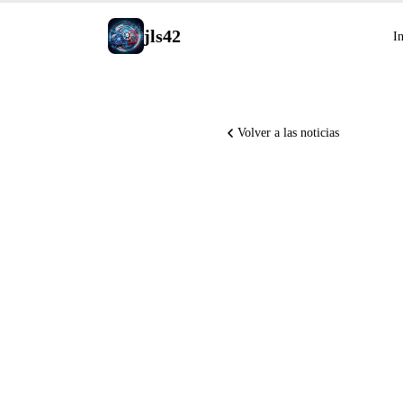
jls42
In
Volver a las noticias
Gemma 4 
Ideogram 
Perplexi
Stargate