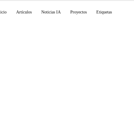
icio
Artículos
Noticias IA
Proyectos
Etiquetas
12B de código abiert
4.0 en open-weights,
ty Computer en Wind
 Michigan