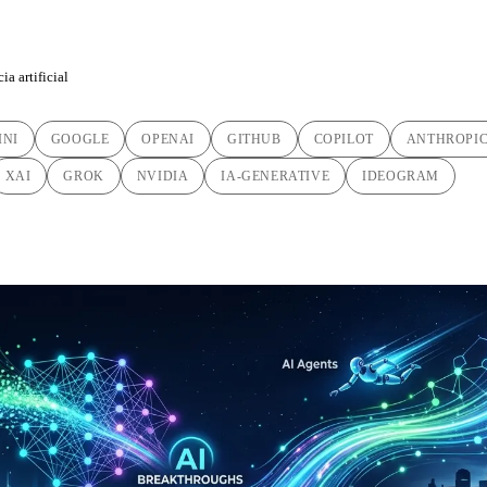
ia artificial
INI
GOOGLE
OPENAI
GITHUB
COPILOT
ANTHROPI
XAI
GROK
NVIDIA
IA-GENERATIVE
IDEOGRAM