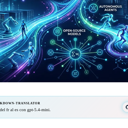
RKDOWN-TRANSLATOR
del fr al es con gpt-5.4-mini.