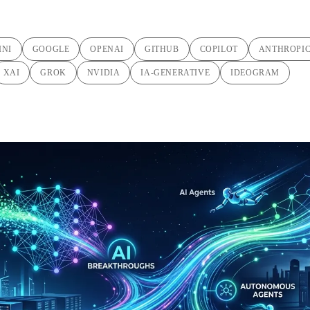
INI
GOOGLE
OPENAI
GITHUB
COPILOT
ANTHROPI
XAI
GROK
NVIDIA
IA-GENERATIVE
IDEOGRAM