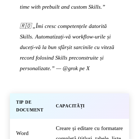
time with prebuilt and custom Skills.”
🇷🇴
„Îmi cresc competențele datorită
Skills. Automatizați-vă workflow-urile și
duceți-vă la bun sfârșit sarcinile cu viteză
record folosind Skills preconstruite și
personalizate.”
—
@grok pe X
TIP DE
CAPACITĂȚI
DOCUMENT
Creare și editare cu formatare
Word
completă (titluri, tabele, liste