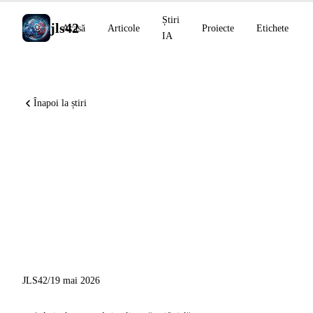
Știri
jls42
Acasă
Articole
Proiecte
Etichete
IA
Înapoi la știri
Karpathy se alătură
Anthropic, Google I/O 2026
deschide era agentică Gemini
3.5, Cohere achiziționează
Reliant AI
JLS42
/
19 mai 2026