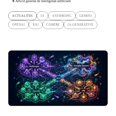
Articol generat de inteligență artificială
ACTUALITES
IA
ANTHROPIC
GEMINI
OPENAI
XAI
COHERE
IA-GENERATIVE