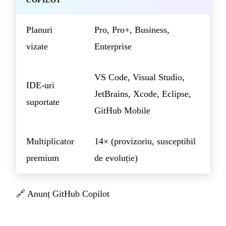
COPILOT
Planuri
Pro, Pro+, Business,
vizate
Enterprise
VS Code, Visual Studio,
IDE-uri
JetBrains, Xcode, Eclipse,
suportate
GitHub Mobile
Multiplicator
14× (provizoriu, susceptibil
premium
de evoluție)
🔗
Anunț GitHub Copilot