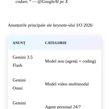
codare.”
—
@GoogleAI pe X
Anunțurile principale ale keynote-ului I/O 2026:
ANUNȚ
CATEGORIE
Gemini 3.5
Model nou (agenți + coding)
Flash
Gemini
Model video multimodal
Omni
Gemini
Agent personal 24/7