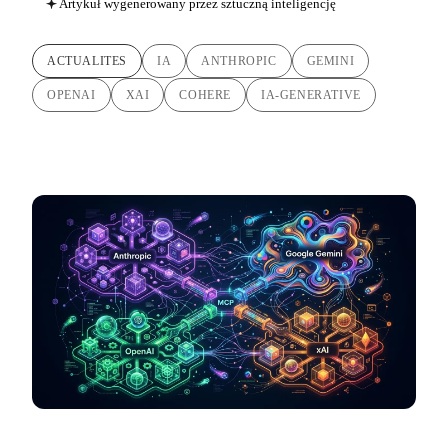
Artykuł wygenerowany przez sztuczną inteligencję
ACTUALITES
IA
ANTHROPIC
GEMINI
OPENAI
XAI
COHERE
IA-GENERATIVE