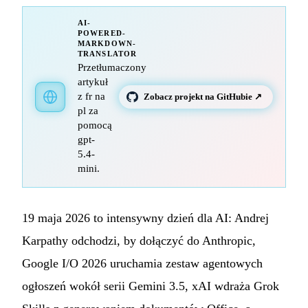
AI-
POWERED-
MARKDOWN-
TRANSLATOR
Przetłumaczony
artykuł
z fr na
Zobacz projekt na GitHubie ↗
pl za
pomocą
gpt-
5.4-
mini.
19 maja 2026 to intensywny dzień dla AI: Andrej
Karpathy odchodzi, by dołączyć do Anthropic,
Google I/O 2026 uruchamia zestaw agentowych
ogłoszeń wokół serii Gemini 3.5, xAI wdraża Grok