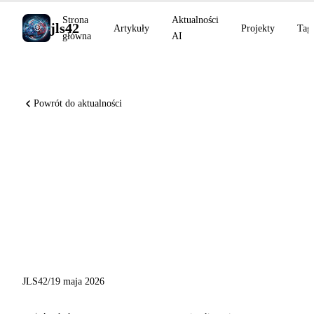
Strona
Aktualności
jls42
Artykuły
Projekty
Tag
główna
AI
Powrót do aktualności
Karpathy dołącza do
Anthropic, Google I/O 2026
rozpoczyna agentową erę
Gemini 3.5, Cohere przejmuje
Reliant AI
JLS42
/
19 maja 2026