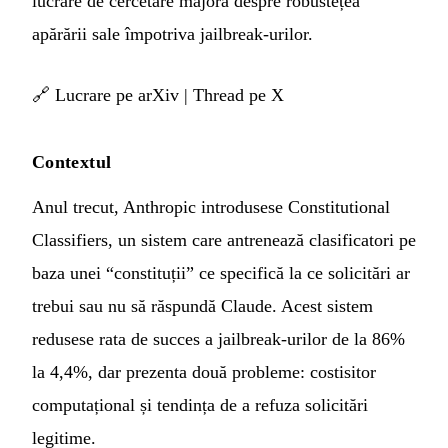
lucrare de cercetare majoră despre robustețea
apărării sale împotriva jailbreak-urilor.
🔗
Lucrare pe arXiv
|
Thread pe X
Contextul
Anul trecut, Anthropic introdusese Constitutional
Classifiers, un sistem care antrenează clasificatori pe
baza unei “constituții” ce specifică la ce solicitări ar
trebui sau nu să răspundă Claude. Acest sistem
redusese rata de succes a jailbreak-urilor de la 86%
la 4,4%, dar prezenta două probleme: costisitor
computațional și tendința de a refuza solicitări
legitime.