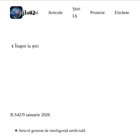
Știri
jls42
Acasă
Articole
Proiecte
Etichete
IA
Înapoi la știri
Știri AI 9 ianuarie 2026:
Constitutional Classifiers++,
OpenAI for Healthcare,
Scribe v2
JLS42
/
9 ianuarie 2026
Articol generat de inteligență artificială