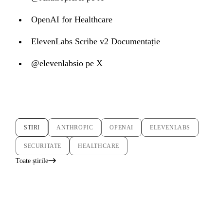
OpenAI for Healthcare
ElevenLabs Scribe v2 Documentație
@elevenlabsio pe X
STIRI
ANTHROPIC
OPENAI
ELEVENLABS
SECURITATE
HEALTHCARE
Toate știrile