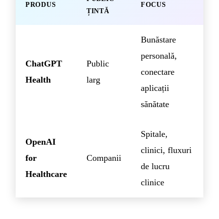
PRODUS
FOCUS
ȚINTĂ
Bunăstare
personală,
ChatGPT
Public
conectare
Health
larg
aplicații
sănătate
Spitale,
OpenAI
clinici, fluxuri
for
Companii
de lucru
Healthcare
clinice