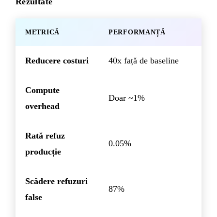
Rezultate
METRICĂ
PERFORMANȚĂ
Reducere costuri
40x față de baseline
Compute
Doar ~1%
overhead
Rată refuz
0.05%
producție
Scădere refuzuri
87%
false