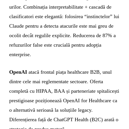
urilor. Combinația interpretabilitate + cascadă de
clasificatori este elegantă: folosirea “instinctelor” lui
Claude pentru a detecta atacurile este mai greu de
ocolit decât regulile explicite. Reducerea de 87% a
refuzurilor false este crucială pentru adopția
enterprise.
OpenAI
atacă frontal piața healthcare B2B, unul
dintre cele mai reglementate sectoare. Oferta
completă cu HIPAA, BAA și parteneriate spitalicești
prestigioase poziționează OpenAI for Healthcare ca
o alternativă serioasă la soluțiile legacy.
Diferențierea față de ChatGPT Health (B2C) arată o
strategie de produs matură.