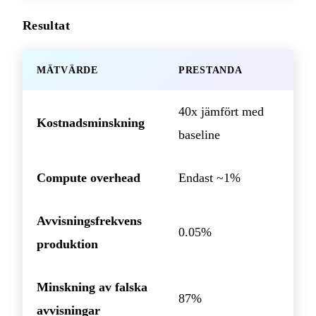
Resultat
MÄTVÄRDE
PRESTANDA
40x jämfört med
Kostnadsminskning
baseline
Compute overhead
Endast ~1%
Avvisningsfrekvens
0.05%
produktion
Minskning av falska
87%
avvisningar