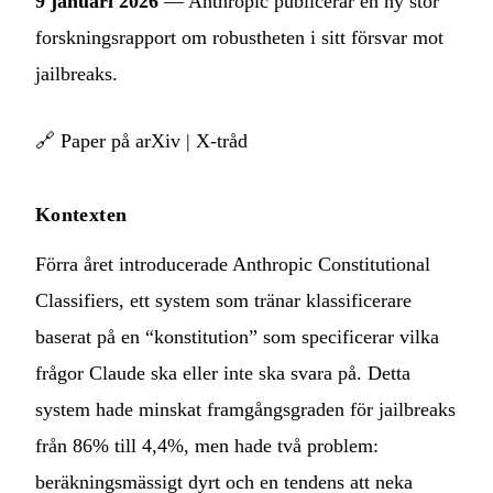
9 januari 2026
— Anthropic publicerar en ny stor
forskningsrapport om robustheten i sitt försvar mot
jailbreaks.
🔗
Paper på arXiv
|
X-tråd
Kontexten
Förra året introducerade Anthropic Constitutional
Classifiers, ett system som tränar klassificerare
baserat på en “konstitution” som specificerar vilka
frågor Claude ska eller inte ska svara på. Detta
system hade minskat framgångsgraden för jailbreaks
från 86% till 4,4%, men hade två problem:
beräkningsmässigt dyrt och en tendens att neka