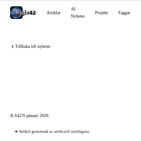
AI
jls42
Hem
Artiklar
Projekt
Taggar
Nyheter
Tillbaka till nyheter
AI Nyheter 9 januari 2026:
Constitutional Classifiers++,
OpenAI for Healthcare,
Scribe v2
JLS42
/
9 januari 2026
Artikel genererad av artificiell intelligens