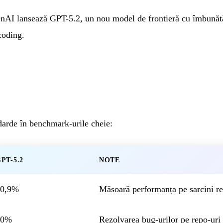
I lansează GPT-5.2, un nou model de frontieră cu îmbunătăț
coding.
darde în benchmark-urile cheie:
PT-5.2
NOTE
70,9%
Măsoară performanța pe sarcini re
80%
Rezolvarea bug-urilor pe repo-uri