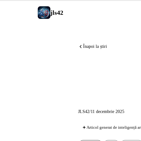
jls42
Înapoi la știri
GPT-5.2 
pune baz
JLS42
/
11 decembrie 2025
Articol generat de inteligență ar