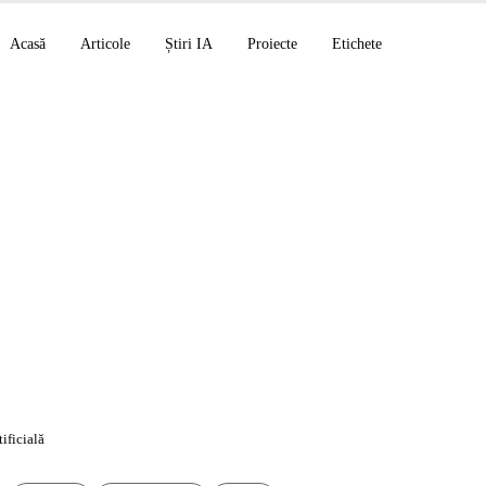
Acasă
Articole
Știri IA
Proiecte
Etichete
și Codex for Linear:
ele
tificială