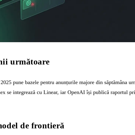
nii următoare
2025 pune bazele pentru anunțurile majore din săptămâna ur
x se integrează cu Linear, iar OpenAI își publică raportul pr
odel de frontieră