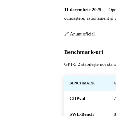
11 decembrie 2025
— OpenA
cunoaștere, raționament și 
🔗
Anunț oficial
Benchmark-uri
GPT-5.2 stabilește noi stan
BENCHMARK
G
GDPval
SWE-Bench