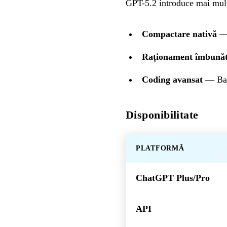
GPT-5.2 introduce mai multe
Compactare nativă
— 
Raționament îmbunăt
Coding avansat
— Baz
Disponibilitate
PLATFORMĂ
ChatGPT Plus/Pro
API