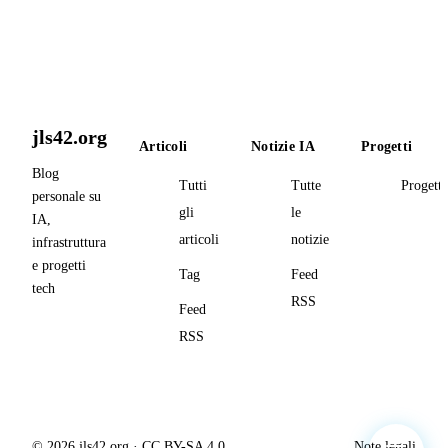
jls42.org
Articoli
Notizie IA
Progetti
Blog
Tutti
Tutte
Progetti
personale su
gli
le
IA,
articoli
notizie
infrastruttura
e progetti
Tag
Feed
tech
RSS
Feed
RSS
© 2026 jls42.org · CC BY-SA 4.0
Note legali