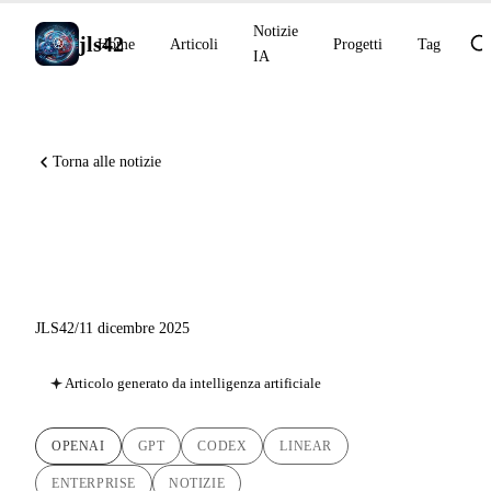
Notizie
jls42
Home
Articoli
Progetti
Tag
IA
Torna alle notizie
GPT-5.2 e Codex for Linear:
OpenAI pone le basi
JLS42
/
11 dicembre 2025
Articolo generato da intelligenza artificiale
OPENAI
GPT
CODEX
LINEAR
ENTERPRISE
NOTIZIE