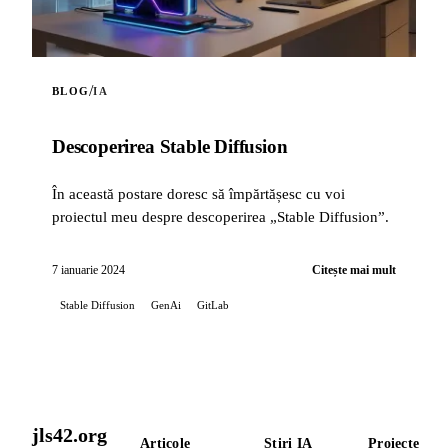
/
BLOG
IA
Descoperirea Stable Diffusion
În această postare doresc să împărtășesc cu voi
proiectul meu despre descoperirea „Stable Diffusion”.
7 ianuarie 2024
Citește mai mult
Stable Diffusion
GenAi
GitLab
jls42.org
Articole
Știri IA
Proiecte