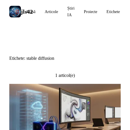
Știri
jls42
Acasă
Articole
Proiecte
Etichete
IA
#stable diffusion
Etichete: stable diffusion
1 articol(e)