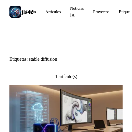
Noticias
jls42
Inicio
Artículos
Proyectos
Etiquet
IA
#stable diffusion
Etiquetas: stable diffusion
1 artículo(s)