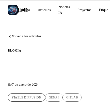
Noticias
jls42
Inicio
Artículos
Proyectos
Etiquet
IA
Volver a los artículos
BLOG
IA
Descubrimiento de Stable
Diffusion
jls
/
7 de enero de 2024
STABLE DIFFUSION
GENAI
GITLAB