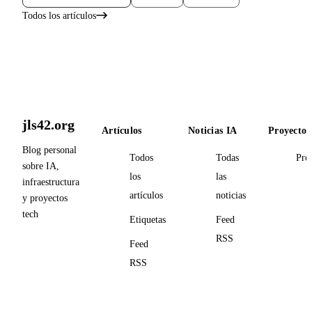
Todos los artículos
jls42.org
Artículos
Noticias IA
Proyectos
Blog personal
Todos
Todas
Pro
sobre IA,
los
las
infraestructura
artículos
noticias
y proyectos
tech
Etiquetas
Feed
RSS
Feed
RSS