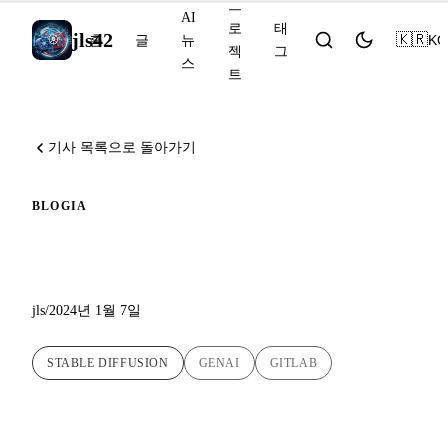
프
AI
로
태
jls42
🇰🇷
KO
홈
글
뉴
젝
그
스
트
기사 목록으로 돌아가기
BLOG
IA
Stable Diffusion 알아보기
jls
/
2024년 1월 7일
STABLE DIFFUSION
GENAI
GITLAB