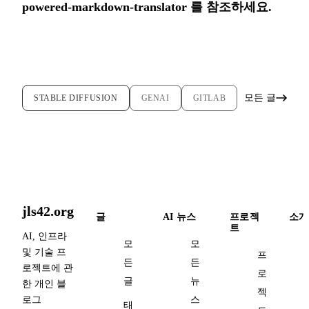
powered-markdown-translator
를 참조하세요.
모든 글
STABLE DIFFUSION
GENAI
GITLAB
jls42.org
글
AI 뉴스
프로젝
소개
트
AI, 인프라
모
모
및 기술 프
프
든
든
로젝트에 관
로
글
뉴
한 개인 블
젝
로그
스
태