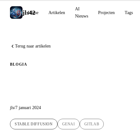
AI
jls42
Home
Artikelen
Projecten
Tags
Nieuws
Terug naar artikelen
BLOG
IA
Ontdekking van Stable
Diffusion
jls
/
7 januari 2024
STABLE DIFFUSION
GENAI
GITLAB