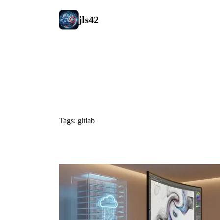
jls42
#gitlab
Tags: gitlab