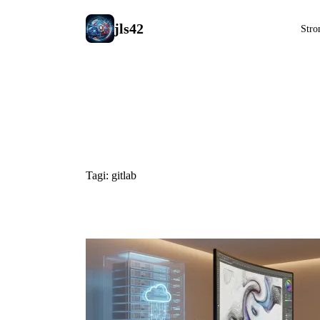
jls42
Stro
#gitlab
Tagi: gitlab