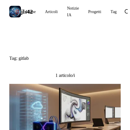
Notizie
jls42
Home
Articoli
Progetti
Tag
IA
#gitlab
Tag: gitlab
1 articolo/i