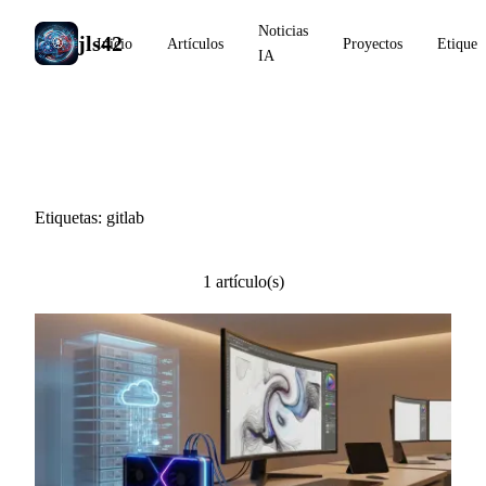
Noticias
jls42
Inicio
Artículos
Proyectos
Etiquet
IA
#gitlab
Etiquetas: gitlab
1 artículo(s)