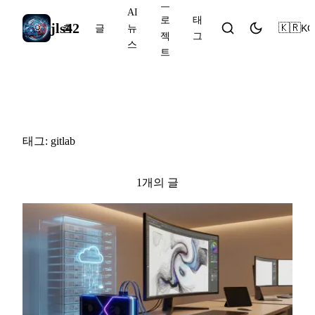
프
AI
로
태
jls42
🇰🇷
KO
홈
글
뉴
젝
그
스
트
#gitlab
태그: gitlab
1개의 글