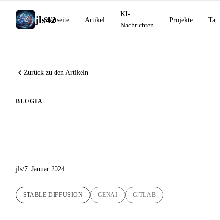
KI-
jls42
Startseite
Artikel
Projekte
Tag
Nachrichten
Zurück zu den Artikeln
BLOG
IA
Entdeckung von Stable
Diffusion
jls
/
7. Januar 2024
STABLE DIFFUSION
GENAI
GITLAB