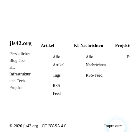
jls42.org
Artikel
KI-Nachrichten
Projekte
Persönlicher
Alle
Alle
Pr
Blog über
Artikel
Nachrichten
KI,
Infrastruktur
Tags
RSS-Feed
und Tech-
RSS-
Projekte
Feed
© 2026 jls42.org · CC BY-SA 4.0
Impressum