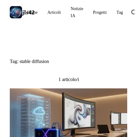
Notizie
jls42
Home
Articoli
Progetti
Tag
IA
#stable diffusion
Tag: stable diffusion
1 articolo/i